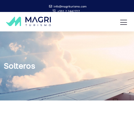
info@magriturismo.com
+591 2 2442727
ES
EN
Solteros