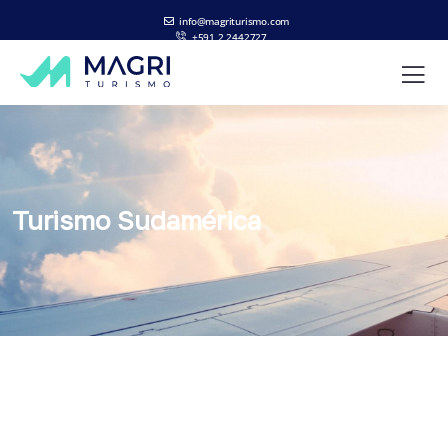
info@magriturismo.com
+591 2 2442727
ES
EN
Turismo Sudamérica