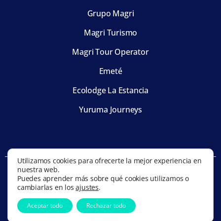
Grupo Magri
Magri Turismo
Magri Tour Operator
Emeté
Ecolodge La Estancia
Yuruma Journeys
Utilizamos cookies para ofrecerte la mejor experiencia en
nuestra web.
© Magri Turismo 2023 All Rights Reserved
Puedes aprender más sobre qué cookies utilizamos o
Diseñado por
Bigsur Branding
, desarrollado por
enbolivia.com
cambiarlas en los
ajustes
.
Aceptar todo
Rechazar todo