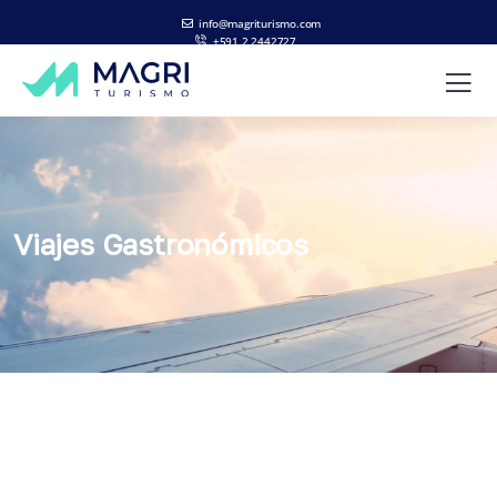
info@magriturismo.com
+591 2 2442727
ES
EN
Viajes Gastronómicos