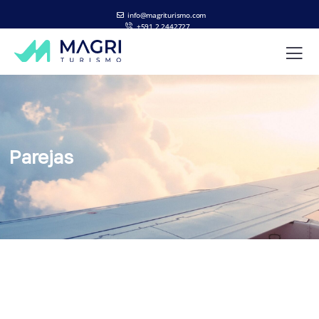
info@magriturismo.com
+591 2 2442727
ES
EN
Parejas