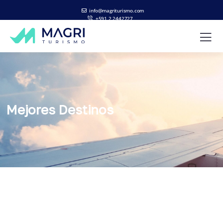
info@magriturismo.com
+591 2 2442727
ES
EN
Mejores Destinos