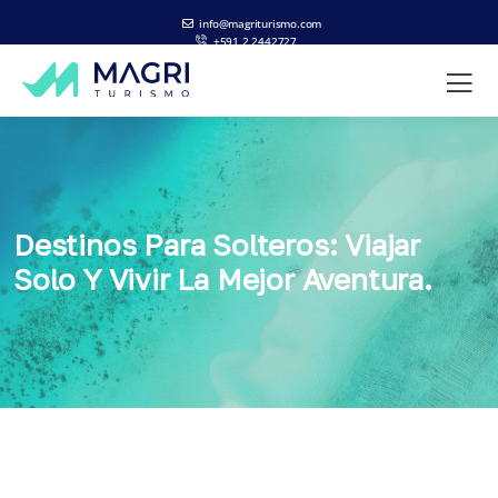
info@magriturismo.com
+591 2 2442727
ES
EN
Destinos Para Solteros: Viajar
Solo Y Vivir La Mejor Aventura.