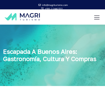
info@magriturismo.com
+591 2 2442727
ES
EN
Escapada A Buenos Aires:
Gastronomía, Cultura Y Compras