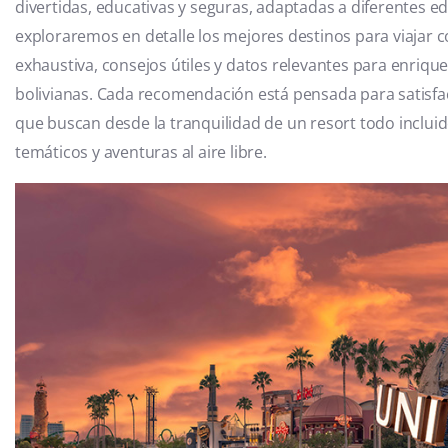
divertidas, educativas y seguras, adaptadas a diferentes ed
exploraremos en detalle los mejores destinos para viajar
exhaustiva, consejos útiles y datos relevantes para enriquec
bolivianas. Cada recomendación está pensada para satisfac
que buscan desde la tranquilidad de un resort todo inclui
temáticos y aventuras al aire libre.