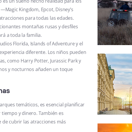
co es un sueño hecho realidad para los
s —Magic Kingdom, Epcot, Disney’s
tracciones para todas las edades.
ionantes montañas rusas y desfiles
África
á a toda la familia.
dios Florida, Islands of Adventure y el
experiencia diferente. Los niños pueden
as, como Harry Potter, Jurassic Park y
urnos y nocturnos añaden un toque
nas
Rusia
arques temáticos, es esencial planificar
r tiempo y dinero. También es
 de cubrir las atracciones más