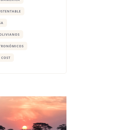
USTENTABLE
SA
BOLIVIANOS
STRONÓMICOS
 COST