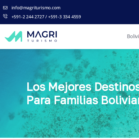
info@magriturismo.com
+591-2 244 2727 / +591-3 334 4559
Boliv
Los Mejores Destinos
Para Familias Bolivi