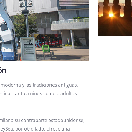
Chile
ón
 moderna y las tradiciones antiguas,
cinar tanto a niños como a adultos.
imilar a su contraparte estadounidense,
eySea, por otro lado, ofrece una