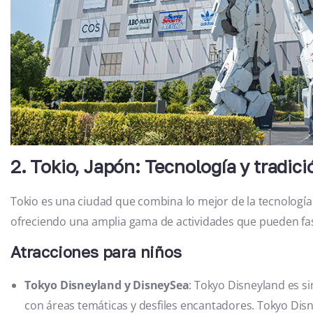
2. Tokio, Japón: Tecnología y tradici
Tokio es una ciudad que combina lo mejor de la tecnología
ofreciendo una amplia gama de actividades que pueden fas
Atracciones para niños
Tokyo Disneyland y DisneySea
: Tokyo Disneyland es s
con áreas temáticas y desfiles encantadores. Tokyo Disn