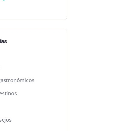
ías
o
gastronómicos
estinos
sejos