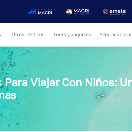
ia
Otros Destinos
Tours y paquetes
Servicios corp
 Para Viajar Con Niños: U
anas