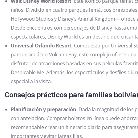
Walt Disney World Resort
: Este icónico parque temáti
niños. Dividido en cuatro parques temáticos principale
Hollywood Studios y Disney’s Animal Kingdom— ofrece a
Desde encuentros con personajes de Disney hasta emoc
espectaculares, Disney World es un destino que encantar
Universal Orlando Resort
: Compuesto por Universal Stu
parque acuático Volcano Bay, este complejo ofrece una 
disfrutar de atracciones basadas en sus películas favorit
Despicable Me. Además, los espectáculos y desfiles di
especial a la visita.
Consejos prácticos para familias bolivia
Planificación y preparación
: Dada la magnitud de los p
con antelación. Comprar boletos en línea puede ahorra
recomendable crear un itinerario diario para asegurarse
importantes y evitar largas filas.