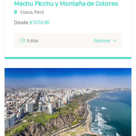
Machu Picchu y Montaña de Colores
Cusco, Perú
Desde
$
1074.00
5 días
Explorar