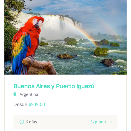
Buenos Aires y Puerto Iguazú
Argentina
Desde
$
505.00
6 días
Explorar