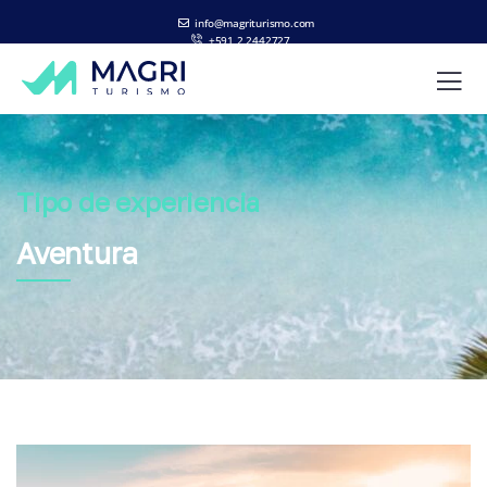
info@magriturismo.com
+591 2 2442727
ES
EN
Tipo de experiencia
Aventura