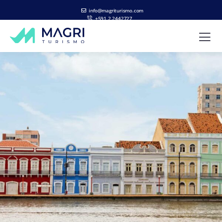
info@magriturismo.com
+591 2 2442727
ES
EN