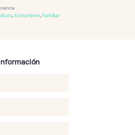
riencia
ultura
,
Ecoturismo
,
Familiar
 información