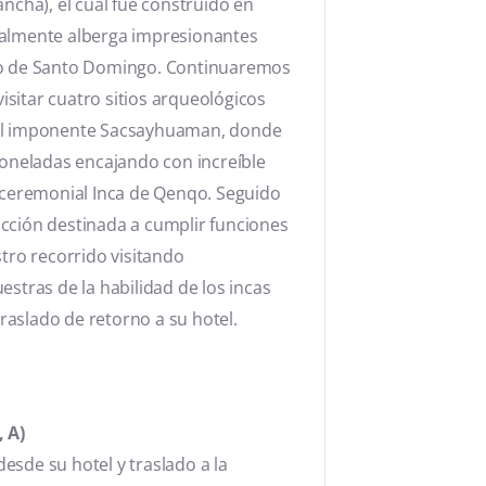
ncha), el cual fue construido en
ctualmente alberga impresionantes
to de Santo Domingo. Continuaremos
visitar cuatro sitios arqueológicos
 el imponente Sacsayhuaman, donde
toneladas encajando con increíble
o ceremonial Inca de Qenqo. Seguido
cción destinada a cumplir funciones
tro recorrido visitando
ras de la habilidad de los incas
traslado de retorno a su hotel.
 A)
sde su hotel y traslado a la