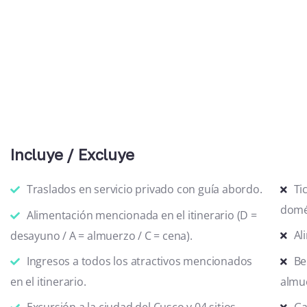
Incluye / Excluye
Traslados en servicio privado con guía abordo.
Ti
domé
Alimentación mencionada en el itinerario (D =
Al
desayuno / A = almuerzo / C = cena).
Ingresos a todos los atractivos mencionados
Be
en el itinerario.
almu
Excursión a la ciudad del Cusco y 04 sitios
Ga