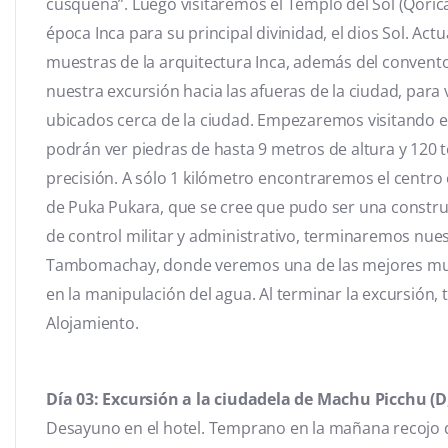
cusqueña”. Luego visitaremos el Templo del Sol (Qorica
época Inca para su principal divinidad, el dios Sol. A
muestras de la arquitectura Inca, además del conven
nuestra excursión hacia las afueras de la ciudad, para 
ubicados cerca de la ciudad. Empezaremos visitando
podrán ver piedras de hasta 9 metros de altura y 120 
precisión. A sólo 1 kilómetro encontraremos el centr
de Puka Pukara, que se cree que pudo ser una constru
de control militar y administrativo, terminaremos nues
Tambomachay, donde veremos una de las mejores muest
en la manipulación del agua. Al terminar la excursión, 
Alojamiento.
Día 03: Excursión a la ciudadela de Machu Picchu (D,
Desayuno en el hotel. Temprano en la mañana recojo de