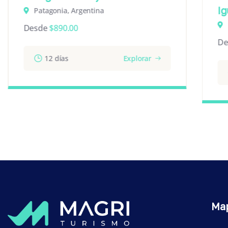
I
Patagonia, Argentina
Desde
$
890.00
De
12 días
Explorar
Map