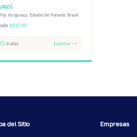
guazú
Patagonia
Foz do Iguaçu, Estado de Paraná, Brasil
Desde
$
890
sde
$
937.00
12 día
6 días
Explorar
a del Sitio
Empresas