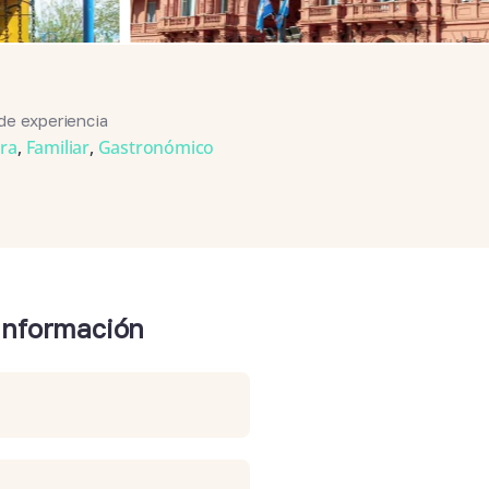
de experiencia
ura
,
Familiar
,
Gastronómico
 información