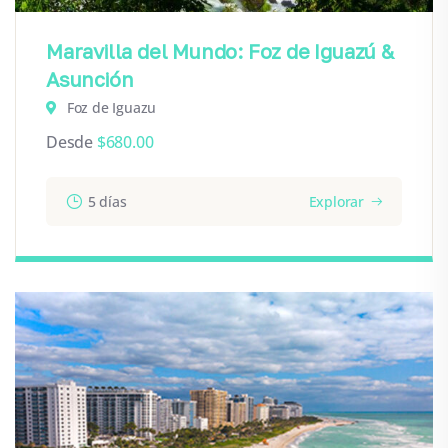
Maravilla del Mundo: Foz de Iguazú &
Asunción
Foz de Iguazu
Desde
$
680.00
5 días
Explorar