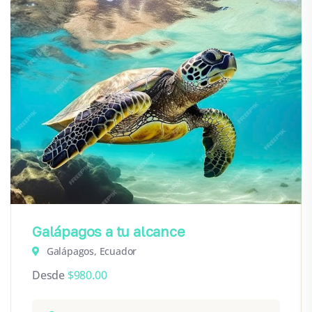
Galápagos a tu alcance
Galápagos, Ecuador
Desde
$
980.00