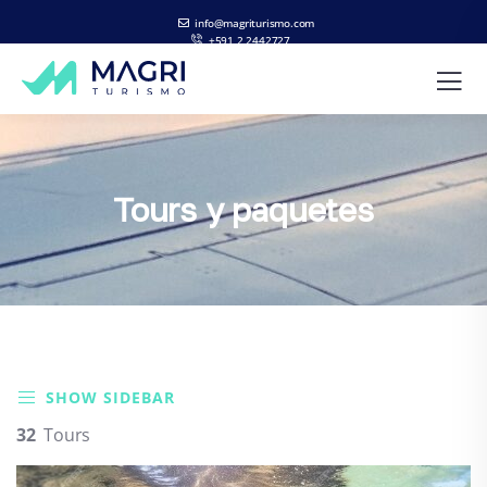
info@magriturismo.com
+591 2 2442727
ES
EN
Tours y paquetes
SHOW SIDEBAR
32
Tours