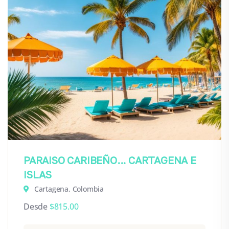
PARAISO CARIBEÑO... CARTAGENA E
ISLAS
Cartagena, Colombia
Desde
$
815.00