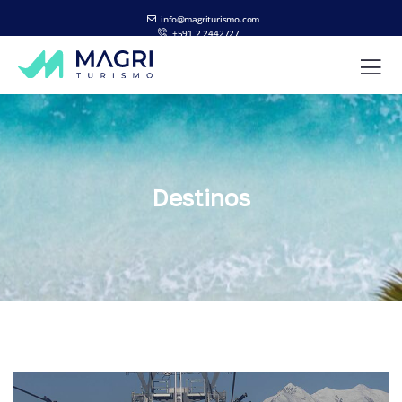
info@magriturismo.com
+591 2 2442727
ES
EN
Destinos