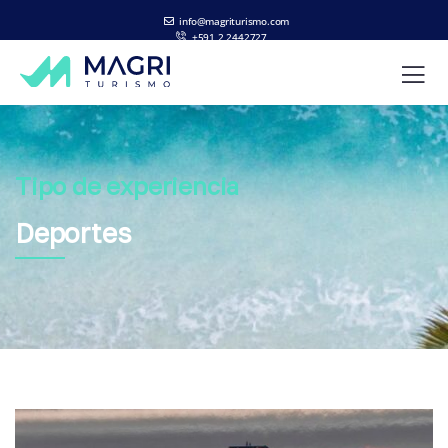
info@magriturismo.com
+591 2 2442727
ES
EN
Tipo de experiencia
Deportes