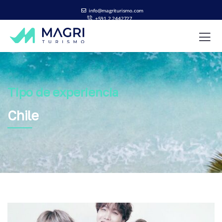
info@magriturismo.com
+591 2 2442727
ES
EN
Tipo de experiencia
Chile