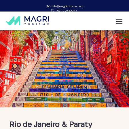
info@magriturismo.com
+591 2 2442727
ES
EN
Rio de Janeiro & Paraty