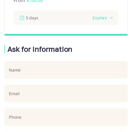
From
$
705.00
5 days
Explore
Ask for information