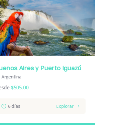
enos Aires y Puerto Iguazú
Brasil E
Argentina
Brasil
sde
$
505.00
Desde
$
159
6 días
Explorar
10 día